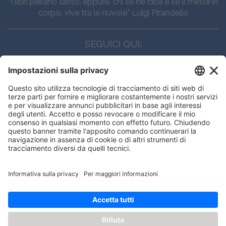
“I libri pesano tanto: eppure, chi se ne ciba e se li mette in
corpo, vive tra le nuvole” Luigi Pirandello
SEGUICI QUI:
CONTATTI
Edi.Ermes srl
Viale E. Forlanini, 21 - 20134, Milano
(+39)027021121
E-mail:
eeinfo@eenet.it
This website uses cookies to ensure
Partita IVA e Codice Fiscale: 02254790153
you get the best experience on our
ORARI
website.
Lunedì — Giovedì: - 08:30 - 13:00 – 14:00 - 17:30
Venerdì: - 08:30 - 13:00 – 14:00 - 16:00
Got it!