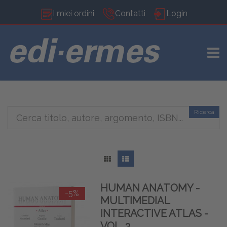
I miei ordini
Contatti
Login
TOGG
Ricerca
HUMAN ANATOMY -
-5%
MULTIMEDIAL
INTERACTIVE ATLAS -
VOL. 3