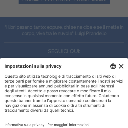
“I libri pesano tanto: eppure, chi se ne ciba e se li mette in
corpo, vive tra le nuvole” Luigi Pirandello
SEGUICI QUI:
CONTATTI
Edi.Ermes srl
Viale E. Forlanini, 21 - 20134, Milano
(+39)027021121
E-mail:
eeinfo@eenet.it
This website uses cookies to ensure
Partita IVA e Codice Fiscale: 02254790153
you get the best experience on our