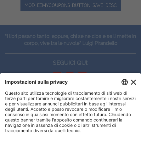
MOD_EEMYCOUPONS_BUTTON_SAVE_DESC
“I libri pesano tanto: eppure, chi se ne ciba e se li mette in
corpo, vive tra le nuvole” Luigi Pirandello
SEGUICI QUI:
CONTATTI
Edi.Ermes srl
Viale E. Forlanini, 21 - 20134, Milano
(+39)027021121
E-mail:
eeinfo@eenet.it
This website uses cookies to ensure