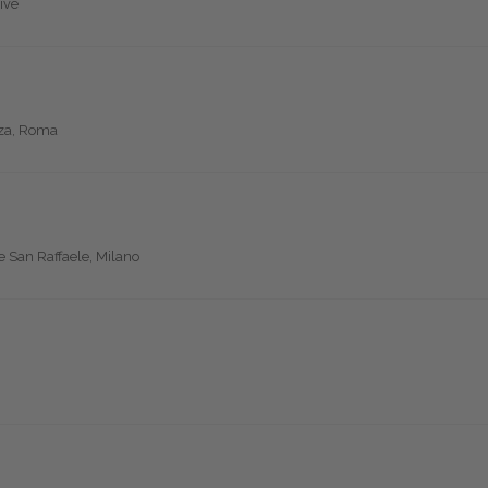
ive
nza, Roma
te San Raffaele, Milano