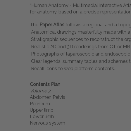
“Human Anatomy - Multimedial Interactive Atla
for anatomy, based on a precise representation 
The
Paper Atlas
follows a regional and a topog
Anatomical drawings masterfully made with a 
Stratigraphic sequences to reconstruct the or
Realistic 2D and 3D renderings from CT or M
Photographs of laparoscopic and endoscopi
Clear legends, summary tables and schemes to 
Recall icons to web platform contents.
Contents Plan
Volume 3
Abdomen Pelvis
Perineum
Upper limb
Lower limb
Nervous system