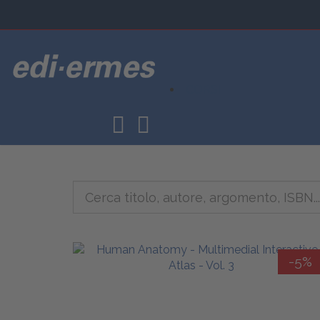
CORSI
-5%