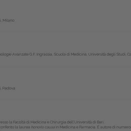
i, Milano
logie Avanzate G.F. Ingrassia, Scuola di Medicina, Università degli Studi, C
i, Padova
o la Facoltà di Medicina e Chirurgia dell’Università di Bari.
conferito la laurea
honoris causa
in Medicina e Farmacia. È autore di numerose