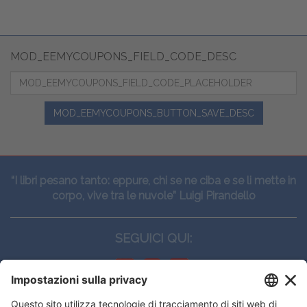
MOD_EEMYCOUPONS_FIELD_CODE_DESC
MOD_EEMYCOUPONS_BUTTON_SAVE_DESC
“I libri pesano tanto: eppure, chi se ne ciba e se li mette in
corpo, vive tra le nuvole” Luigi Pirandello
SEGUICI QUI: