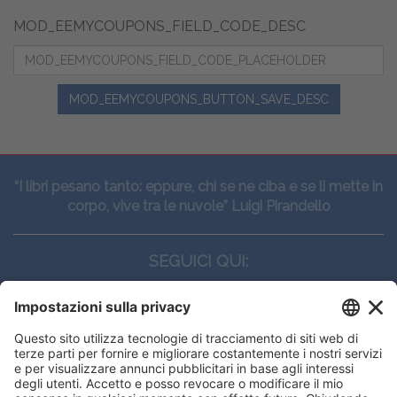
MOD_EEMYCOUPONS_FIELD_CODE_DESC
MOD_EEMYCOUPONS_BUTTON_SAVE_DESC
“I libri pesano tanto: eppure, chi se ne ciba e se li mette in
corpo, vive tra le nuvole” Luigi Pirandello
SEGUICI QUI:
CONTATTI
Edi.Ermes srl