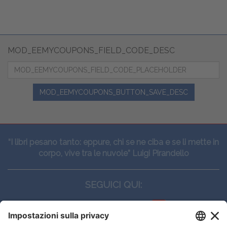
MOD_EEMYCOUPONS_FIELD_CODE_DESC
MOD_EEMYCOUPONS_BUTTON_SAVE_DESC
“I libri pesano tanto: eppure, chi se ne ciba e se li mette in
corpo, vive tra le nuvole” Luigi Pirandello
SEGUICI QUI: