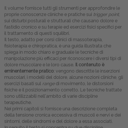
Il volume fornisce tutti gli strumenti per approfondire le
proprie conoscenze cliniche e pratiche sui
trigger point
,
sui disturbi posturali e strutturali che causano dolore e
fastidio cronico e su terapie ed esercizi fisici specifici per
il trattamento di questi squilibri.
Il testo, adatto per corsi clinici di massoterapia,
fisioterapia e chiropratica, è una guida illustrata che
spiega in modo chiaro e graduale le tecniche di
manipolazione più efficaci per riconoscere i diversi tipi di
dolore muscolare e le loro cause.
Il contenuto è
eminentemente pratico
: vengono descritte le inserzioni
muscolari, i modelli del dolore, alcune nozioni cliniche, gli
esercizi basati sul
range
di movimento, le distorsioni
fisiche e il posizionamento corretto. Le tecniche trattate
sono utilizzabili nell'ambito di varie discipline
terapeutiche.
Nei primi capitoli si fornisce una descrizione completa
della tensione cronica eccessiva di muscoli e nervi e dei
sintomi, delle sindromi e del dolore a essa associati.
In seguito il testo si concentra su due discipline