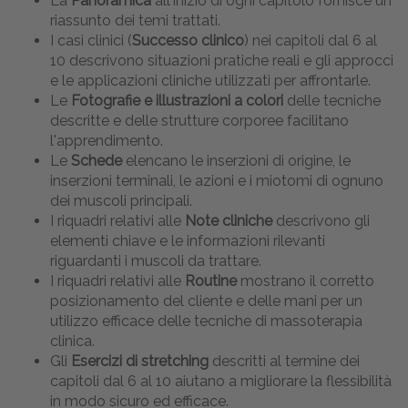
La
Panoramica
all'inizio di ogni capitolo fornisce un
riassunto dei temi trattati.
I casi clinici (
Successo clinico
) nei capitoli dal 6 al
10 descrivono situazioni pratiche reali e gli approcci
e le applicazioni cliniche utilizzati per affrontarle.
Le
Fotografie e illustrazioni a colori
delle tecniche
descritte e delle strutture corporee facilitano
l'apprendimento.
Le
Schede
elencano le inserzioni di origine, le
inserzioni terminali, le azioni e i miotomi di ognuno
dei muscoli principali.
I riquadri relativi alle
Note cliniche
descrivono gli
elementi chiave e le informazioni rilevanti
riguardanti i muscoli da trattare.
I riquadri relativi alle
Routine
mostrano il corretto
posizionamento del cliente e delle mani per un
utilizzo efficace delle tecniche di massoterapia
clinica.
Gli
Esercizi di stretching
descritti al termine dei
capitoli dal 6 al 10 aiutano a migliorare la flessibilità
in modo sicuro ed efficace.