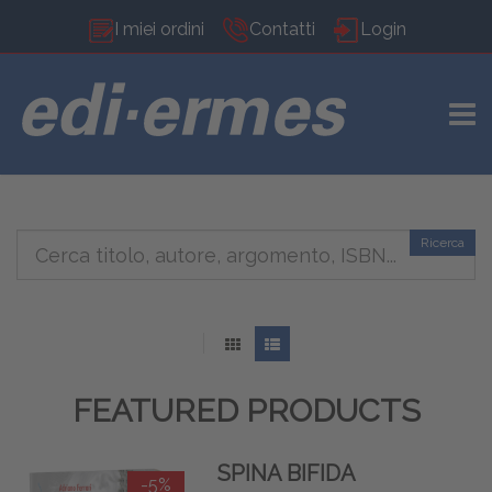
I miei ordini
Contatti
Login
TOGG
Ricerca
FEATURED PRODUCTS
SPINA BIFIDA
-5%