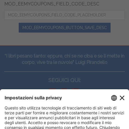
MOD_EEMYCOUPONS_FIELD_CODE_DESC
MOD_EEMYCOUPONS_BUTTON_SAVE_DESC
“I libri pesano tanto: eppure, chi se ne ciba e se li mette in
corpo, vive tra le nuvole” Luigi Pirandello
SEGUICI QUI:
CONTATTI
Edi.Ermes srl