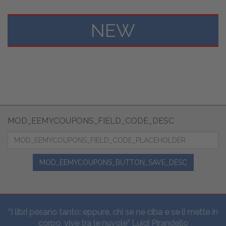
NEW
MOD_EEMYCOUPONS_FIELD_CODE_DESC
MOD_EEMYCOUPONS_BUTTON_SAVE_DESC
“I libri pesano tanto: eppure, chi se ne ciba e se li mette in
corpo, vive tra le nuvole” Luigi Pirandello