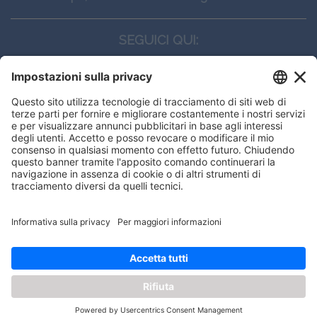
SEGUICI QUI:
CONTATTI
Edi.Ermes srl
Viale E. Forlanini, 21 - 20134, Milano
(+39)027021121
E-mail:
eeinfo@eenet.it
This website uses cookies to ensure
Partita IVA e Codice Fiscale: 02254790153
you get the best experience on our
ORARI
website.
Lunedì — Giovedì: - 08:30 - 13:00 – 14:00 - 17:30
Venerdì: - 08:30 - 13:00 – 14:00 - 16:00
Got it!