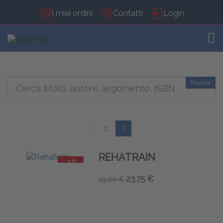
I miei ordini
Contatti
Login
TOG
Ricerca
REHATRAIN
-5%
23,75 €
25,00 €