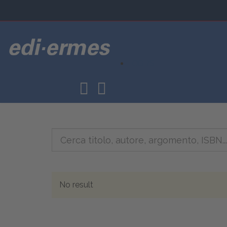
CORSI
No result