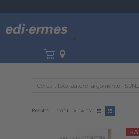
CORSI
Results 1 - 1 of 1
View as:
-5%