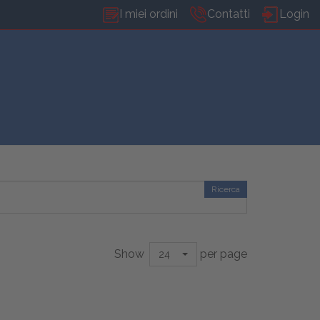
I miei ordini
Contatti
Login
Ricerca
Show
per page
24