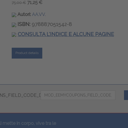
71,25 €
75,00 €
Autori:
AA.VV.
ISBN:
978887051542-8
CONSULTA L'INDICE E ALCUNE PAGINE
Product details
S_FIELD_CODE_DESC
li mette in corpo, vive tra le