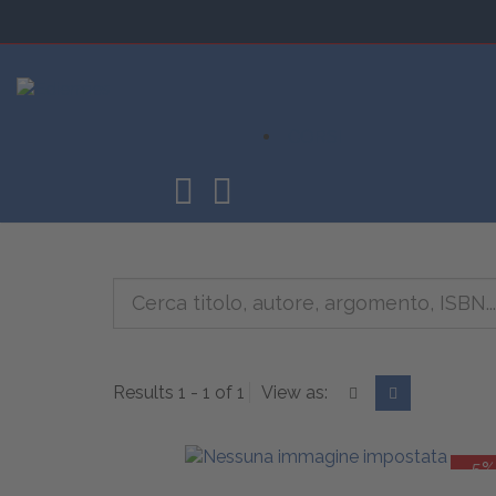
CORSI
Results 1 - 1 of 1
View as:
-5%