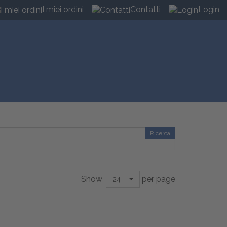
I miei ordini
Contatti
Login
Ricerca
Show
per page
24