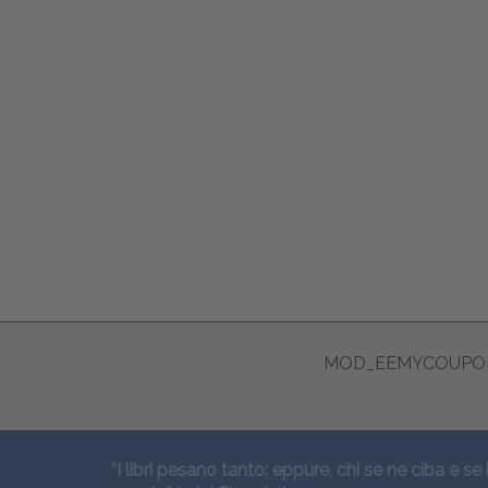
MOD_EEMYCOUPON
“I libri pesano tanto: eppure, chi se ne ciba e se 