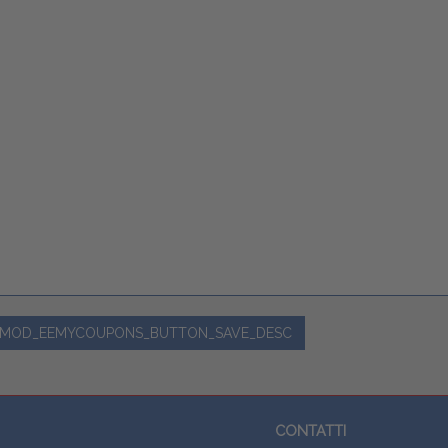
MOD_EEMYCOUPONS_BUTTON_SAVE_DESC
CONTATTI