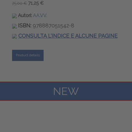
71,25 €
75,00 €
Autori:
AA.VV.
ISBN:
978887051542-8
CONSULTA L'INDICE E ALCUNE PAGINE
Product details
NEW