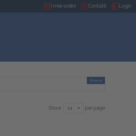
I miei ordini
Contatti
Login
Ricerca
Show
per page
24