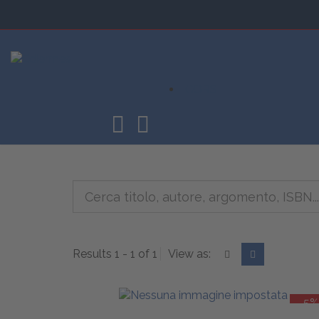
CORSI
Results 1 - 1 of 1
View as:
-5%