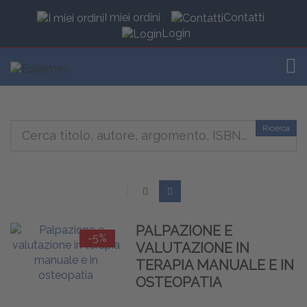
I miei ordini
Contatti
Login
TOG
Ricerca
PALPAZIONE E
-5%
VALUTAZIONE IN
TERAPIA MANUALE E IN
OSTEOPATIA