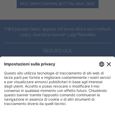
MOD_EEMYCOUPONS_BUTTON_SAVE_DESC
“I libri pesano tanto: eppure, chi se ne ciba e se li mette in
corpo, vive tra le nuvole” Luigi Pirandello
SEGUICI QUI:
CONTATTI
Edi.Ermes srl
Viale E. Forlanini, 21 - 20134, Milano
(+39)027021121
E-mail:
eeinfo@eenet.it
Partita IVA e Codice Fiscale: 02254790153