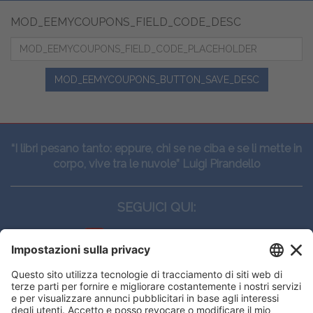
MOD_EEMYCOUPONS_FIELD_CODE_DESC
MOD_EEMYCOUPONS_BUTTON_SAVE_DESC
“I libri pesano tanto: eppure, chi se ne ciba e se li mette in
corpo, vive tra le nuvole” Luigi Pirandello
SEGUICI QUI:
CONTATTI
Edi.Ermes srl