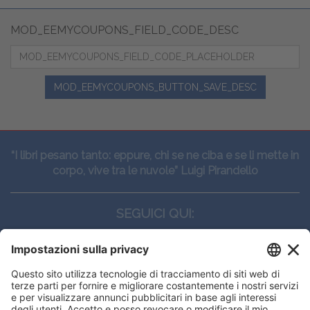
MOD_EEMYCOUPONS_FIELD_CODE_DESC
MOD_EEMYCOUPONS_BUTTON_SAVE_DESC
“I libri pesano tanto: eppure, chi se ne ciba e se li mette in
corpo, vive tra le nuvole” Luigi Pirandello
SEGUICI QUI:
CONTATTI