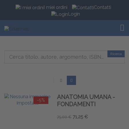
I miei ordini
Contatti
Login
TOG
Ricerca
ANATOMIA UMANA -
-5%
FONDAMENTI
71,25 €
75,00 €