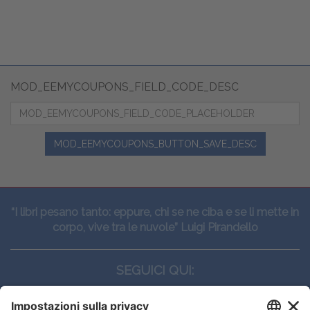
MOD_EEMYCOUPONS_FIELD_CODE_DESC
MOD_EEMYCOUPONS_BUTTON_SAVE_DESC
“I libri pesano tanto: eppure, chi se ne ciba e se li mette in
corpo, vive tra le nuvole” Luigi Pirandello
SEGUICI QUI: