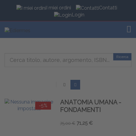
I miei ordini
Contatti
Login
TOG
Ricerca
ANATOMIA UMANA -
-5%
FONDAMENTI
71,25 €
75,00 €