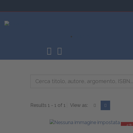
CORSI
Results 1 - 1 of 1
View as:
-5%