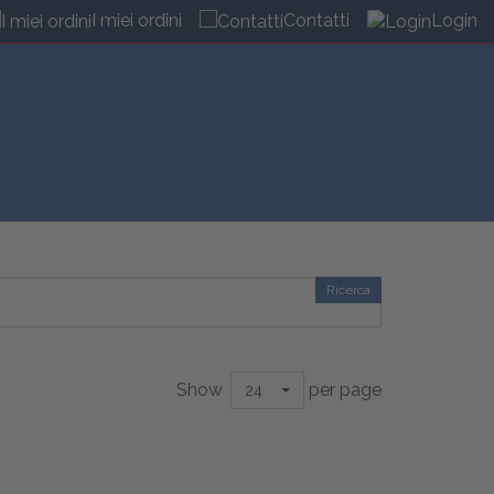
I miei ordini
Contatti
Login
Ricerca
Show
per page
24