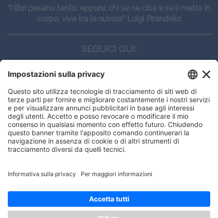
“I libri pesano tanto: eppure, chi se ne ciba e se li mette in
corpo, vive tra le nuvole” Luigi Pirandello
SEGUICI QUI:
CONTATTI
Edi.Ermes srl
Viale E. Forlanini, 21 - 20134, Milano
(+39)027021121
E-mail:
eeinfo@eenet.it
Partita IVA e Codice Fiscale: 02254790153
ORARI
Lunedì — Giovedì: - 08:30 - 13:00 – 14:00 - 17:30
Venerdì: - 08:30 - 13:00 – 14:00 - 16:00