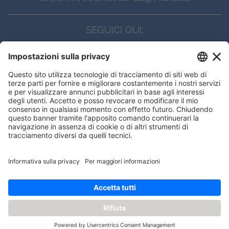
SEGUICI QUI:
CONTATTI
Edi.Ermes srl
Viale E. Forlanini, 21 - 20134, Milano
(+39)027021121
E-mail:
eeinfo@eenet.it
This website uses cookies to ensure
Partita IVA e Codice Fiscale: 02254790153
you get the best experience on our
ORARI
website.
Lunedì — Giovedì: - 08:30 - 13:00 – 14:00 - 17:30
Venerdì: - 08:30 - 13:00 – 14:00 - 16:00
Got it!