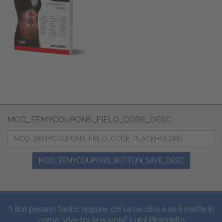
MOD_EEMYCOUPONS_FIELD_CODE_DESC
MOD_EEMYCOUPONS_BUTTON_SAVE_DESC
“I libri pesano tanto: eppure, chi se ne ciba e se li mette in
corpo, vive tra le nuvole” Luigi Pirandello