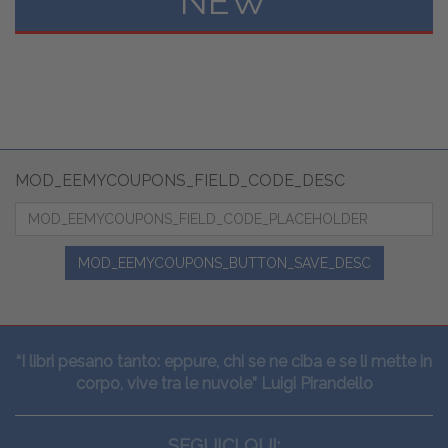
NEW
MOD_EEMYCOUPONS_FIELD_CODE_DESC
MOD_EEMYCOUPONS_BUTTON_SAVE_DESC
“I libri pesano tanto: eppure, chi se ne ciba e se li mette in
corpo, vive tra le nuvole” Luigi Pirandello
SEGUICI QUI: