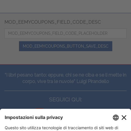
MOD_EEMYCOUPONS_FIELD_CODE_DESC
MOD_EEMYCOUPONS_BUTTON_SAVE_DESC
“I libri pesano tanto: eppure, chi se ne ciba e se li mette in
corpo, vive tra le nuvole” Luigi Pirandello
SEGUICI QUI: