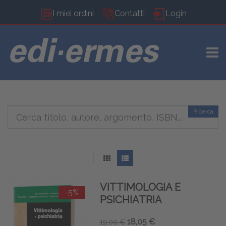
I miei ordini
Contatti
Login
TOGG
Ricerca
VITTIMOLOGIA E
-5%
PSICHIATRIA
18,05 €
19,00 €