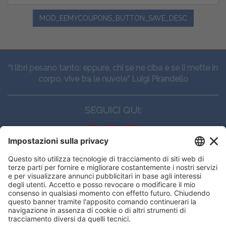
MOD_EEMYCOUPONS_BUTTON_SAVE_DESC
“I libri pesano tanto: eppure, chi se ne ciba e se li mette in
corpo, vive tra le nuvole” Luigi Pirandello
SEGUICI QUI:
CONTATTI
Edi.Ermes srl
Viale E. Forlanini, 21 - 20134, Milano
(+39)027021121
E-mail:
eeinfo@eenet.it