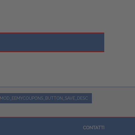
MOD_EEMYCOUPONS_BUTTON_SAVE_DESC
CONTATTI