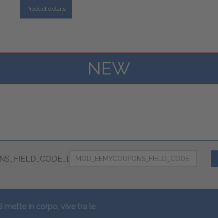
Product details
NEW
S_FIELD_CODE_DESC
li mette in corpo, vive tra le