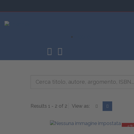
CORSI
Results 1 - 2 of 2
View as:
-5%