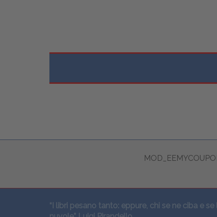
MOD_EEMYCOUPON
“I libri pesano tanto: eppure, chi se ne ciba e se 
nuvole” Luigi Pirandello