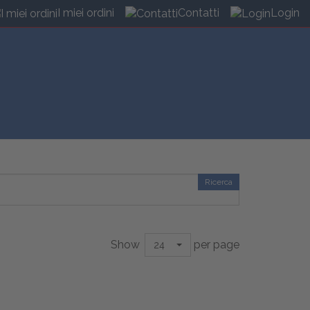
I miei ordini
Contatti
Login
Ricerca
Show
per page
24