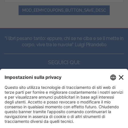
MOD_EEMYCOUPONS_BUTTON_SAVE_DESC
“I libri pesano tanto: eppure, chi se ne ciba e se li mette in
corpo, vive tra le nuvole” Luigi Pirandello
SEGUICI QUI:
CONTATTI
Edi.Ermes srl
Viale E. Forlanini, 21 - 20134, Milano
(+39)027021121
E-mail:
eeinfo@eenet.it
This website uses cookies to ensure