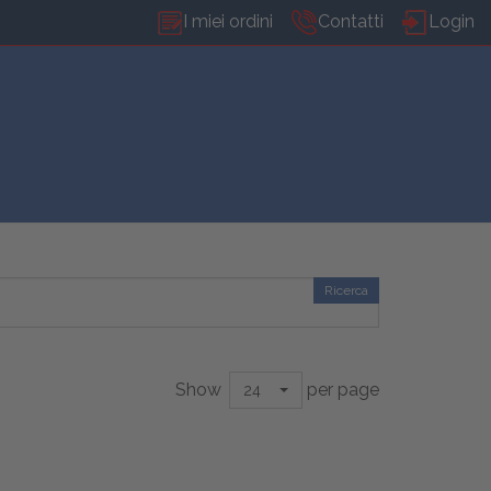
I miei ordini
Contatti
Login
Ricerca
Show
per page
24