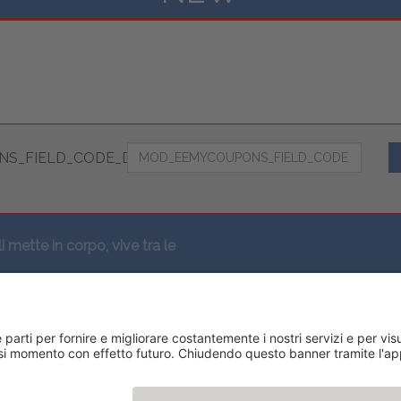
S_FIELD_CODE_DESC
li mette in corpo, vive tra le