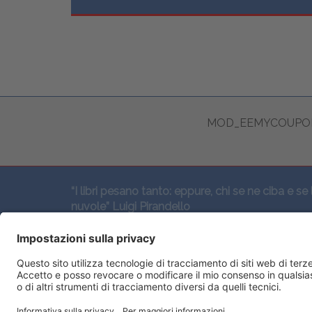
MOD_EEMYCOUPON
“I libri pesano tanto: eppure, chi se ne ciba e se 
nuvole” Luigi Pirandello
SEGUICI QUI: