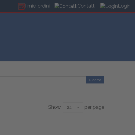
I miei ordini
Contatti
Login
Ricerca
Show
per page
24