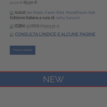
85,50 €
90,00 €
Autori:
Ian Peate, Karen Wild, Muralitharan Nair
Edizione italiana a cura di:
Julita Sansoni
ISBN:
978887051531-2
CONSULTA L'INDICE E ALCUNE PAGINE
Product details
NEW