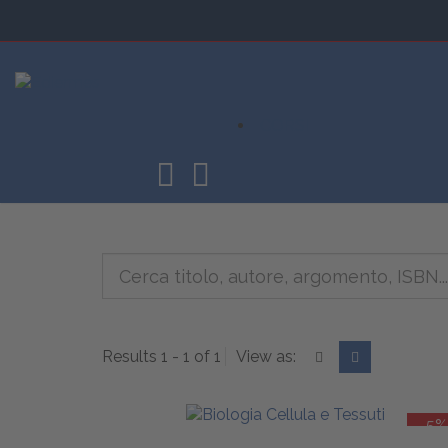
CORSI
Results 1 - 1 of 1
View as:
-5%