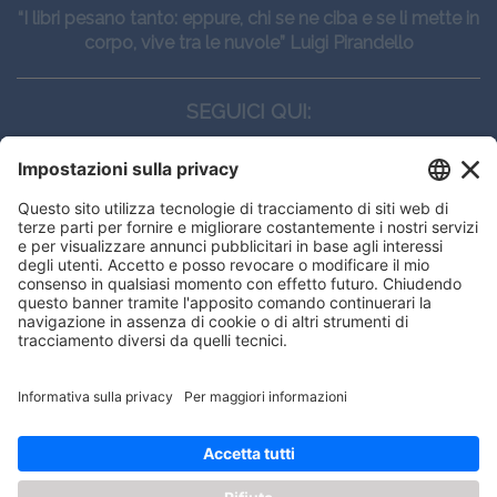
“I libri pesano tanto: eppure, chi se ne ciba e se li mette in
corpo, vive tra le nuvole” Luigi Pirandello
SEGUICI QUI:
CONTATTI
Edi.Ermes srl
Viale E. Forlanini, 21 - 20134, Milano
(+39)027021121
E-mail:
eeinfo@eenet.it
Partita IVA e Codice Fiscale: 02254790153
ORARI
Lunedì — Giovedì: - 08:30 - 13:00 – 14:00 - 17:30
Venerdì: - 08:30 - 13:00 – 14:00 - 16:00