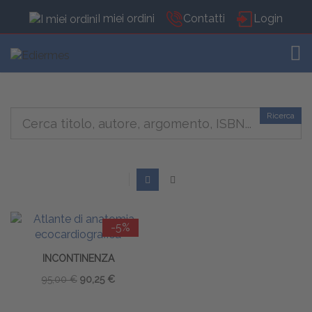
I miei ordini
Contatti
Login
TOG
Ricerca
-5%
INCONTINENZA
95,00 €
90,25 €