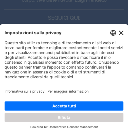
corpo, vive tra le nuvole” Luigi Pirandello
SEGUICI QUI:
CONTATTI
Edi.Ermes srl
Viale E. Forlanini, 21 - 20134, Milano
(+39)027021121
E-mail:
eeinfo@eenet.it
This website uses cookies to ensure
Partita IVA e Codice Fiscale: 02254790153
you get the best experience on our
ORARI
website.
Lunedì — Giovedì: - 08:30 - 13:00 – 14:00 - 17:30
Venerdì: - 08:30 - 13:00 – 14:00 - 16:00
Got it!