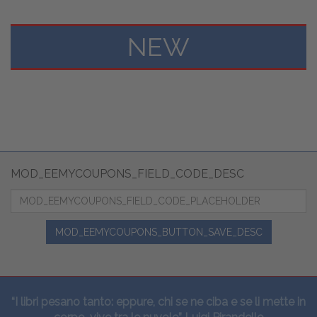
NEW
MOD_EEMYCOUPONS_FIELD_CODE_DESC
MOD_EEMYCOUPONS_BUTTON_SAVE_DESC
“I libri pesano tanto: eppure, chi se ne ciba e se li mette in