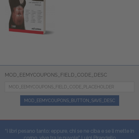
MOD_EEMYCOUPONS_FIELD_CODE_DESC
MOD_EEMYCOUPONS_BUTTON_SAVE_DESC
“I libri pesano tanto: eppure, chi se ne ciba e se li mette in
corpo, vive tra le nuvole” Luigi Pirandello