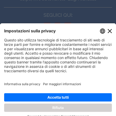
SEGUICI QUI:
CONTATTI
Edi.Ermes srl
Viale E. Forlanini, 21 - 20134, Milano
(+39)027021121
E-mail:
eeinfo@eenet.it
This website uses cookies to ensure
Partita IVA e Codice Fiscale: 02254790153
you get the best experience on our
ORARI
website.
Lunedì — Giovedì: - 08:30 - 13:00 – 14:00 - 17:30
Venerdì: - 08:30 - 13:00 – 14:00 - 16:00
Got it!