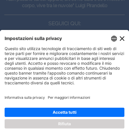
corpo, vive tra le nuvole” Luigi Pirandello
SEGUICI QUI:
CONTATTI
Edi.Ermes srl
Viale E. Forlanini, 21 - 20134, Milano
(+39)027021121
E-mail:
eeinfo@eenet.it
This website uses cookies to ensure
Partita IVA e Codice Fiscale: 02254790153
you get the best experience on our
ORARI
website.
Lunedì — Giovedì: - 08:30 - 13:00 – 14:00 - 17:30
Venerdì: - 08:30 - 13:00 – 14:00 - 16:00
Got it!