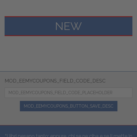
NEW
MOD_EEMYCOUPONS_FIELD_CODE_DESC
MOD_EEMYCOUPONS_BUTTON_SAVE_DESC
“I libri pesano tanto: eppure, chi se ne ciba e se li mette in