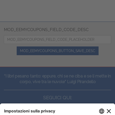
MOD_EEMYCOUPONS_FIELD_CODE_DESC
MOD_EEMYCOUPONS_BUTTON_SAVE_DESC
“I libri pesano tanto: eppure, chi se ne ciba e se li mette in
corpo, vive tra le nuvole” Luigi Pirandello
SEGUICI QUI: