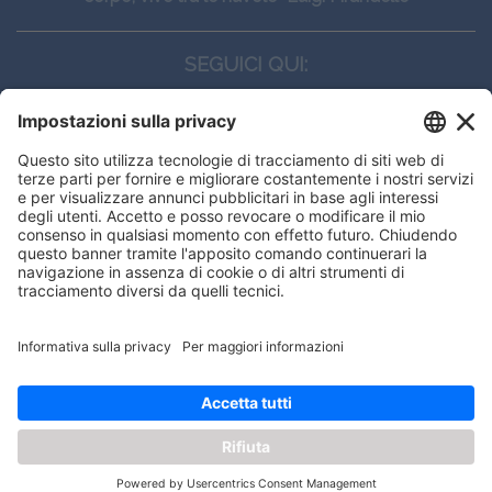
SEGUICI QUI:
CONTATTI
Edi.Ermes srl
Viale E. Forlanini, 21 - 20134, Milano
(+39)027021121
E-mail:
eeinfo@eenet.it
This website uses cookies to ensure
Partita IVA e Codice Fiscale: 02254790153
you get the best experience on our
ORARI
website.
Lunedì — Giovedì: - 08:30 - 13:00 – 14:00 - 17:30
Venerdì: - 08:30 - 13:00 – 14:00 - 16:00
Got it!