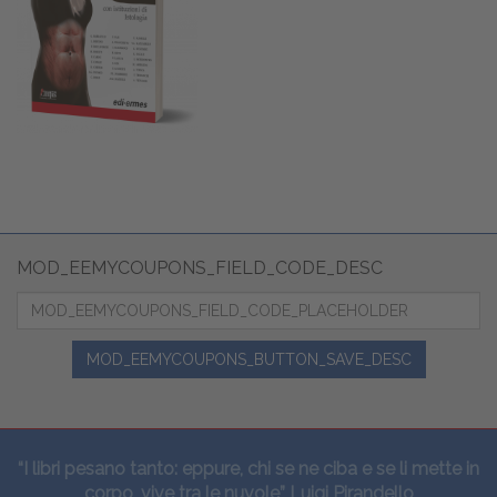
MOD_EEMYCOUPONS_FIELD_CODE_DESC
MOD_EEMYCOUPONS_BUTTON_SAVE_DESC
“I libri pesano tanto: eppure, chi se ne ciba e se li mette in
corpo, vive tra le nuvole” Luigi Pirandello