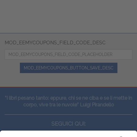
MOD_EEMYCOUPONS_FIELD_CODE_DESC
MOD_EEMYCOUPONS_BUTTON_SAVE_DESC
“I libri pesano tanto: eppure, chi se ne ciba e se li mette in
corpo, vive tra le nuvole” Luigi Pirandello
SEGUICI QUI: