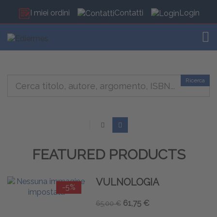
I miei ordini
Contatti
Login
TOG
Ricerca
FEATURED PRODUCTS
VULNOLOGIA
-5%
61,75 €
65,00 €