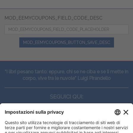
MOD_EEMYCOUPONS_FIELD_CODE_DESC
MOD_EEMYCOUPONS_BUTTON_SAVE_DESC
“I libri pesano tanto: eppure, chi se ne ciba e se li mette in
corpo, vive tra le nuvole” Luigi Pirandello
SEGUICI QUI:
CONTATTI