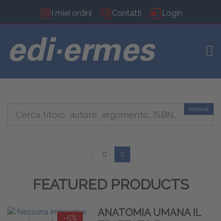
I miei ordini
Contatti
Login
TOG
Ricerca
FEATURED PRODUCTS
ANATOMIA UMANA IL
-5%