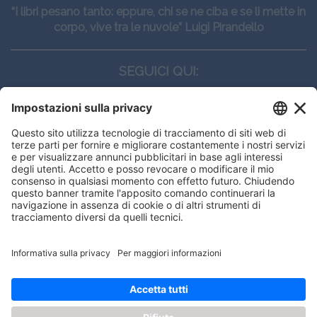
“I libri pesano tanto: eppure, chi se ne ciba e se li mette in
corpo, vive tra le nuvole” Luigi Pirandello
SEGUICI QUI:
CONTATTI
Edi.Ermes srl
Viale E. Forlanini, 21 - 20134, Milano
(+39)027021121
E-mail:
eeinfo@eenet.it
Partita IVA e Codice Fiscale: 02254790153
ORARI
Lunedì — Giovedì: - 08:30 - 13:00 – 14:00 - 17:30
Venerdì: - 08:30 - 13:00 – 14:00 - 16:00