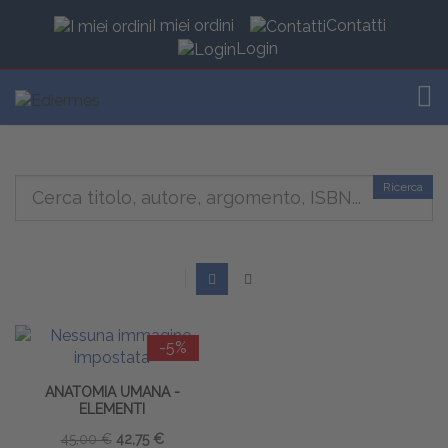
I miei ordini
Contatti
Login
TOG
Ricerca
-5%
ANATOMIA UMANA -
ELEMENTI
45,00 €
42,75 €