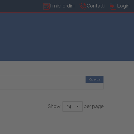
I miei ordini
Contatti
Login
Ricerca
Show
per page
24