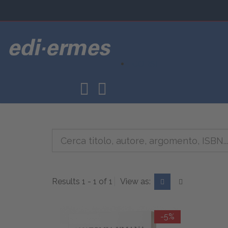
CORSI
Results 1 - 1 of 1
View as:
-5%