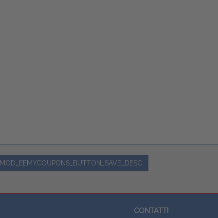
MOD_EEMYCOUPONS_BUTTON_SAVE_DESC
CONTATTI