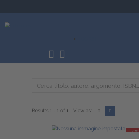
CORSI
Results 1 - 1 of 1
View as:
-5%