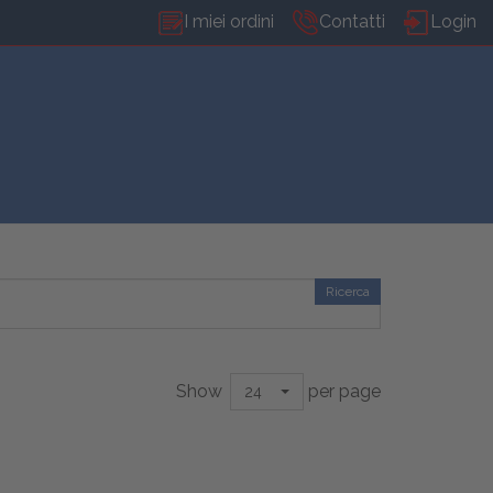
I miei ordini
Contatti
Login
Ricerca
Show
per page
24