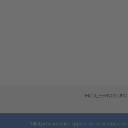
MOD_EEMYCOUPON
“I libri pesano tanto: eppure, chi se ne ciba e se 