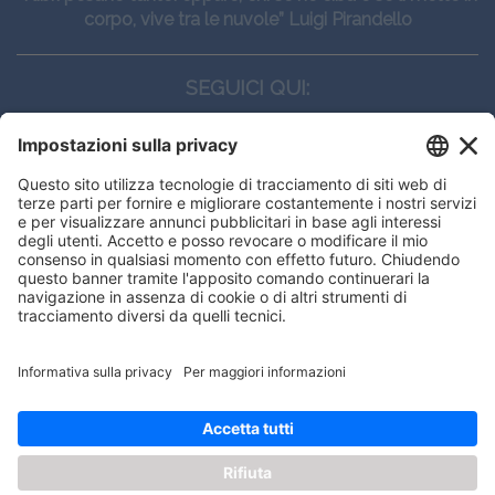
corpo, vive tra le nuvole” Luigi Pirandello
SEGUICI QUI:
CONTATTI
Edi.Ermes srl
Viale E. Forlanini, 21 - 20134, Milano
(+39)027021121
E-mail:
eeinfo@eenet.it
This website uses cookies to ensure
Partita IVA e Codice Fiscale: 02254790153
you get the best experience on our
ORARI
website.
Lunedì — Giovedì: - 08:30 - 13:00 – 14:00 - 17:30
Venerdì: - 08:30 - 13:00 – 14:00 - 16:00
Got it!