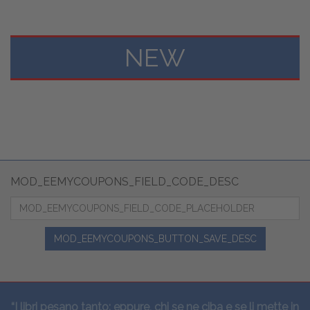
NEW
MOD_EEMYCOUPONS_FIELD_CODE_DESC
MOD_EEMYCOUPONS_BUTTON_SAVE_DESC
“I libri pesano tanto: eppure, chi se ne ciba e se li mette in