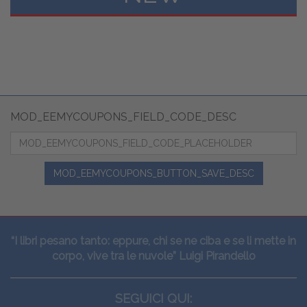
MOD_EEMYCOUPONS_FIELD_CODE_DESC
MOD_EEMYCOUPONS_BUTTON_SAVE_DESC
“I libri pesano tanto: eppure, chi se ne ciba e se li mette in
corpo, vive tra le nuvole” Luigi Pirandello
SEGUICI QUI: