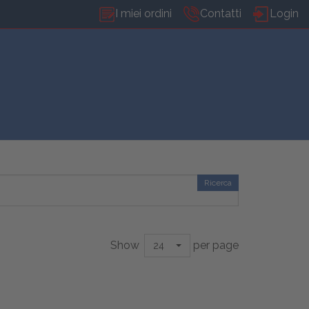
I miei ordini
Contatti
Login
Ricerca
Show
per page
24