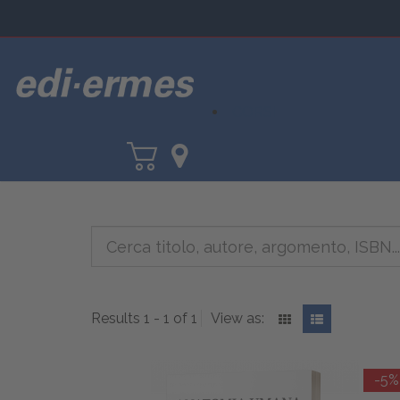
CORSI
Results 1 - 1 of 1
View as:
-5%