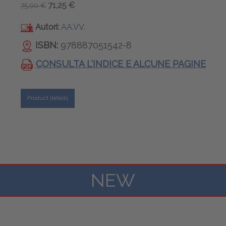
71,25 €
75,00 €
Autori:
AA.VV.
ISBN:
978887051542-8
CONSULTA L'INDICE E ALCUNE PAGINE
Product details
NEW