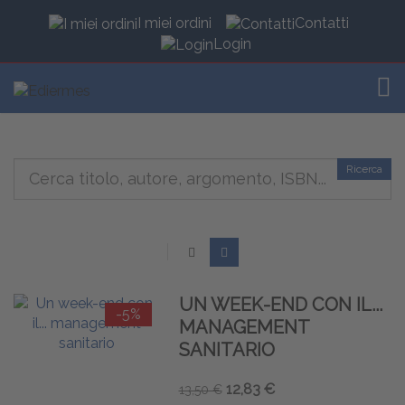
I miei ordini
Contatti
Login
TOG
Ricerca
UN WEEK-END CON IL...
-5%
MANAGEMENT
SANITARIO
12,83 €
13,50 €