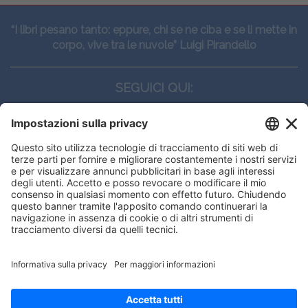
“I libri pesano tanto: eppure, chi se ne ciba e se li mette in
corpo, vive tra le nuvole” Luigi Pirandello
SEGUICI QUI:
CONTATTI
Edi.Ermes srl
Viale E. Forlanini, 21 - 20134, Milano
(+39)027021121
E-mail:
eeinfo@eenet.it
This website uses cookies to ensure
Partita IVA e Codice Fiscale: 02254790153
you get the best experience on our
ORARI
website.
Lunedì — Giovedì: - 08:30 - 13:00 – 14:00 - 17:30
Venerdì: - 08:30 - 13:00 – 14:00 - 16:00