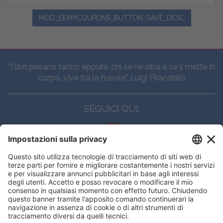
MOD_EEMYCOUPONS_BUTTON_SAVE_DESC
“I libri pesano tanto: eppure, chi se ne ciba e se li mette in
corpo, vive tra le nuvole” Luigi Pirandello
SEGUICI QUI:
CONTATTI
Edi.Ermes srl
Viale E. Forlanini, 21 - 20134, Milano
(+39)027021121
E-mail:
eeinfo@eenet.it