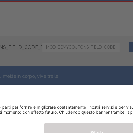
S_FIELD_CODE_DESC
li mette in corpo, vive tra le