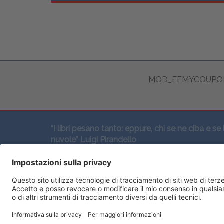
MOD_EEMYCOUPON
“I libri pesano tanto: eppure, chi se ne ciba e se 
nuvole” Luigi Pirandello
SEGUICI QUI: