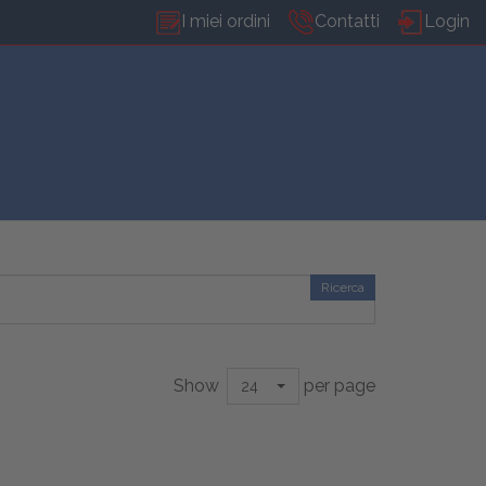
I miei ordini
Contatti
Login
Ricerca
Show
per page
24