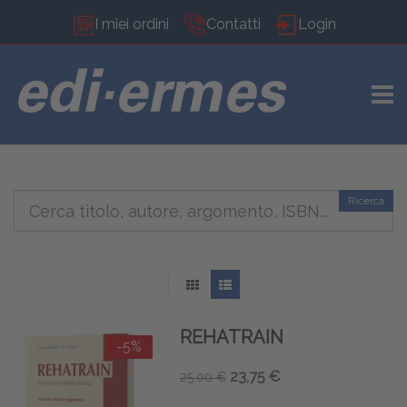
I miei ordini
Contatti
Login
TOGG
Ricerca
REHATRAIN
-5%
23,75 €
25,00 €