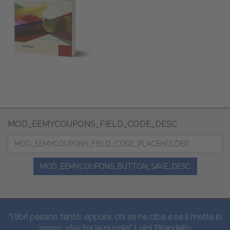
MOD_EEMYCOUPONS_FIELD_CODE_DESC
MOD_EEMYCOUPONS_BUTTON_SAVE_DESC
“I libri pesano tanto: eppure, chi se ne ciba e se li mette in
corpo, vive tra le nuvole” Luigi Pirandello