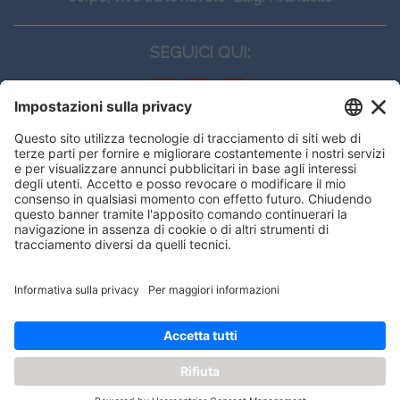
SEGUICI QUI:
CONTATTI
Edi.Ermes srl
Viale E. Forlanini, 21 - 20134, Milano
(+39)027021121
E-mail:
eeinfo@eenet.it
This website uses cookies to ensure
Partita IVA e Codice Fiscale: 02254790153
you get the best experience on our
ORARI
website.
Lunedì — Giovedì: - 08:30 - 13:00 – 14:00 - 17:30
Venerdì: - 08:30 - 13:00 – 14:00 - 16:00
Got it!