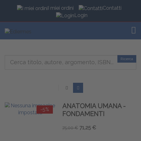
I miei ordini
Contatti
Login
TOG
Ricerca
ANATOMIA UMANA -
-5%
FONDAMENTI
71,25 €
75,00 €