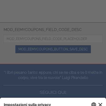
MOD_EEMYCOUPONS_FIELD_CODE_DESC
MOD_EEMYCOUPONS_BUTTON_SAVE_DESC
“I libri pesano tanto: eppure, chi se ne ciba e se li mette in
corpo, vive tra le nuvole” Luigi Pirandello
SEGUICI QUI: