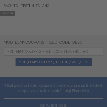
BACK TO:
TESTI IN ITALIANO
Share on:
MOD_EEMYCOUPONS_FIELD_CODE_DESC
MOD_EEMYCOUPONS_BUTTON_SAVE_DESC
“I libri pesano tanto: eppure, chi se ne ciba e se li mette in
corpo, vive tra le nuvole” Luigi Pirandello
SEGUICI QUI: