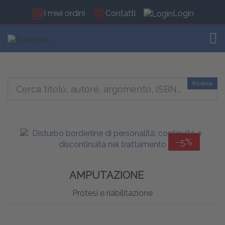
I miei ordini
Contatti
Login
TOG
Ricerca
-5%
AMPUTAZIONE
Protesi e riabilitazione