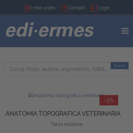
I miei ordini
Contatti
Login
TOGG
Ricerca
-5%
ANATOMIA TOPOGRAFICA VETERINARIA
Terza edizione