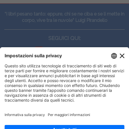
“I libri pesano tanto: eppure, chi se ne ciba e se li mette in
corpo, vive tra le nuvole” Luigi Pirandello
SEGUICI QUI:
CONTATTI
Edi.Ermes srl
Viale E. Forlanini, 21 - 20134, Milano
(+39)027021121
E-mail:
eeinfo@eenet.it
This website uses cookies to ensure
Partita IVA e Codice Fiscale: 02254790153
you get the best experience on our
ORARI
website.
Lunedì — Giovedì: - 08:30 - 13:00 – 14:00 - 17:30