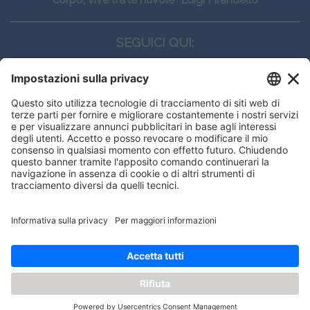
SEGUICI QUI:
CONTATTI
Edi.Ermes srl
Viale E. Forlanini, 21 - 20134, Milano
(+39)027021121
E-mail:
eeinfo@eenet.it
Partita IVA e Codice Fiscale: 02254790153
ORARI
Lunedì — Giovedì: - 08:30 - 13:00 – 14:00 - 17:30
Venerdì: - 08:30 - 13:00 – 14:00 - 16:00