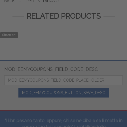
BACK TO:
TESTI IN ITALIANO
RELATED PRODUCTS
Share on:
MOD_EEMYCOUPONS_FIELD_CODE_DESC
MOD_EEMYCOUPONS_BUTTON_SAVE_DESC
“I libri pesano tanto: eppure, chi se ne ciba e se li mette in
corpo, vive tra le nuvole” Luigi Pirandello