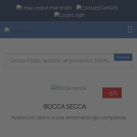
I miei ordini
Contatti
Login
TOG
Ricerca
-5%
BOCCA SECCA
Approccio clinico a una sintomatologia complessa