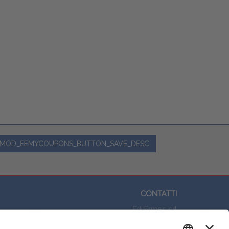
MOD_EEMYCOUPONS_BUTTON_SAVE_DESC
CONTATTI
Edi.Ermes srl
Viale E. Forlanini, 21 - 20134, Milano
This website uses cookies to ensure