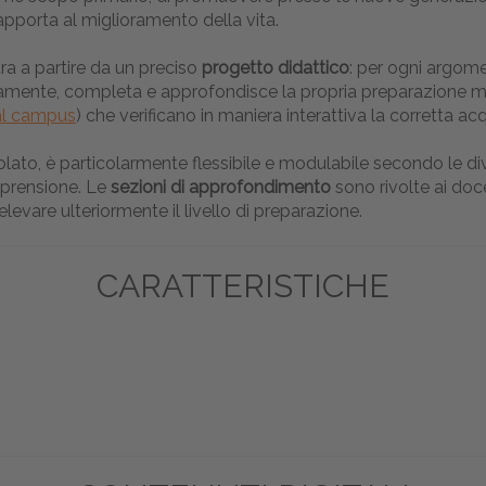
pporta al miglioramento della vita.
ura a partire da un preciso
progetto didattico
: per ogni argome
amente, completa e approfondisce la propria preparazione 
al campus
) che verificano in maniera interattiva la corretta acq
lato, è particolarmente flessibile e modulabile secondo le dive
mprensione. Le
sezioni di approfondimento
sono rivolte ai doc
 elevare ulteriormente il livello di preparazione.
CARATTERISTICHE