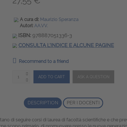
27,55 €
A cura di:
Maurizio Speranza
Autori:
AA.VV.
ISBN:
978887051336-3
CONSULTA L'INDICE E ALCUNE PAGINE
Recommend to a friend
DESCRIPTION
PER I DOCENTI
no di seguire corsi di laurea di facoltà scientifiche e che pr
ome scopo primario, di promuovere presso le nuove generazio