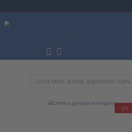
CORSI
-5%