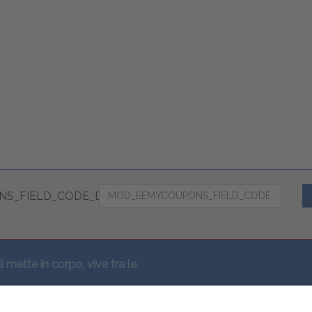
S_FIELD_CODE_DESC
li mette in corpo, vive tra le