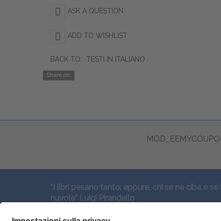
ASK A QUESTION
ADD TO WISHLIST
BACK TO:
TESTI IN ITALIANO
Share on:
MOD_EEMYCOUPON
“I libri pesano tanto: eppure, chi se ne ciba e se 
nuvole” Luigi Pirandello